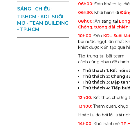
06h00:
Đón khách tại đi
SÁNG - CHIỀU:
06h30:
Khởi hành đi
Đồn
TP.HCM - KDL SUỐI
08h00:
Ăn sáng tại
Long
MƠ - TEAM BUILDING
Chồng, tượng đài chiến t
- TP.HCM
10h00:
Đến
KDL Suối M
bơi nước ngọt lớn nhất 
khiết được kiến tạo qua 
Tập trung tại bãi team 
cánh cùng nhau để chinh 
Thử thách 1: Kết nối 
Thử thách 2: Chung s
Thử thách 3: Đập tan
Thử thách 4: Tiếp bư
12h00:
Kết thúc chương tr
13h00:
Tham quan, chụp ả
Hoặc tự do bơi lội, trải 
14h00:
Khởi hành về
TP.