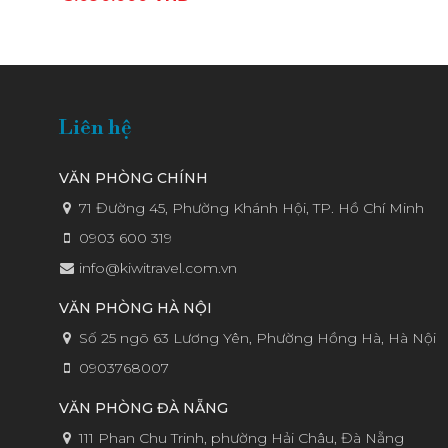
Liên hệ
VĂN PHÒNG CHÍNH
71 Đường 45, Phường Khánh Hội, TP. Hồ Chí Minh
0903 600 319
info@kiwitravel.com.vn
VĂN PHÒNG HÀ NỘI
Số 25 ngõ 63 Lương Yên, Phường Hồng Hà, Hà Nội
0903768007
VĂN PHÒNG ĐÀ NẴNG
111 Phan Chu Trinh, phường Hải Châu, Đà Nẵng