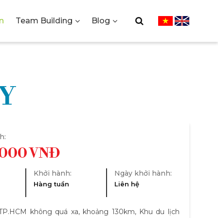
n
Team Building
Blog
THƯƠNG
ÀY
IWI
h:
.000 VNĐ
Khởi hành:
Ngày khởi hành:
Hàng tuần
Liên hệ
P.HCM không quá xa, khoảng 130km, Khu du lịch