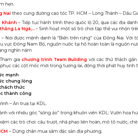
ểm hẹn.
g Nai
theo cung đường cao tốc TP. HCM – Long Thành – Dầu Gi
 Khánh
– Tiếp tục hành trình theo quốc lộ 20, qua các địa danh
hắng La Ngà,...
– Sinh hoạt một số trò chơi tập thể vui nhộn trê
ơ
– Nơi được mệnh danh là “Biển trên rừng” của Đồng Nai. Với tổ
khu vực Đông Nam Bộ, nguồn nước tại hồ hoàn toàn là nguồn nư
hàng nghìn năm
– Tham gia
chương trình Team Building
với các thử thách gắn 
phục các cột mốc mới trong tương lai, đồng thời phát huy tinh t
sức mạnh
ức chung lòng
 thách thức
ớc thành công
ình – Ăn trưa tại KDL.
nh với nhiều góc “sống ảo” trong khuôn viên KDL: Vườn hoa hư
nghiệm các trò chơi: cầu trượt, nhà phao liên hoàn, mô tô nước, 
HCM
– Dừng chân mua sắm đặc sản địa phương.