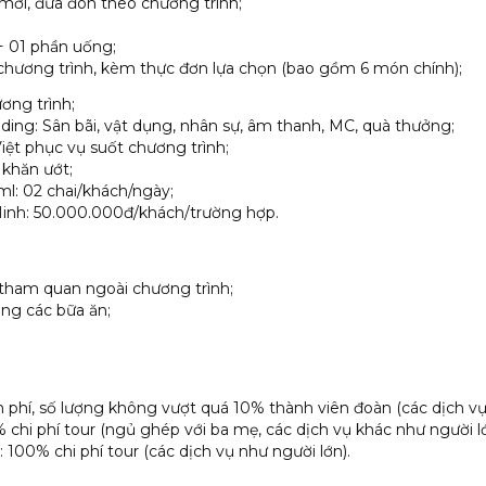
 mới, đưa đón theo chương trình;
+ 01 phần uống;
 chương trình, kèm thực đơn lựa chọn (bao gồm 6 món chính);
ơng trình;
ding: Sân bãi, vật dụng, nhân sự, âm thanh, MC, quà thưởng;
iệt phục vụ suốt chương trình;
, khăn ướt;
l: 02 chai/khách/ngày;
Minh: 50.000.000đ/khách/trường hợp.
í tham quan ngoài chương trình;
ong các bữa ăn;
n phí, số lượng không vượt quá 10% thành viên đoàn (các dịch vụ 
% chi phí tour (ngủ ghép với ba mẹ, các dịch vụ khác như người lớ
n: 100% chi phí tour (các dịch vụ như người lớn).