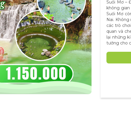
Suối Mơ – Đ
không gian 
Suối Mơ còn
Nai. Không 
các trò chơ
quan và che
lại những k
tưởng cho c