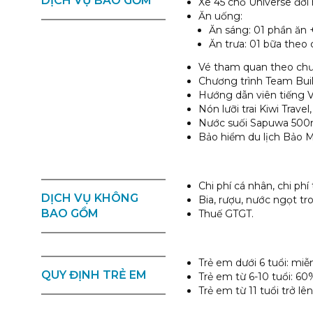
DỊCH VỤ BAO GỒM
Xe 45 chỗ Universe đời
Ăn uống:
Ăn sáng: 01 phần ăn 
Ăn trưa: 01 bữa theo
Vé tham quan theo chư
Chương trình Team Buil
Hướng dẫn viên tiếng V
Nón lưỡi trai Kiwi Travel
Nước suối Sapuwa 500m
Bảo hiểm du lịch Bảo 
Chi phí cá nhân, chi ph
DỊCH VỤ KHÔNG
Bia, rượu, nước ngọt tr
BAO GỒM
Thuế GTGT.
Trẻ em dưới 6 tuổi: miễ
QUY ĐỊNH TRẺ EM
Trẻ em từ 6-10 tuổi: 60
Trẻ em từ 11 tuổi trở lê