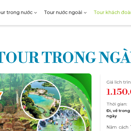
ur trong nước
Tour nước ngoài
Tour khách đoà
Y TNHH 
- TOUR TRONG NG
U LỊCH K
Giá lich trìn
1.150
Thời gian:
Đi, về trong
ngày
Nằm cách T