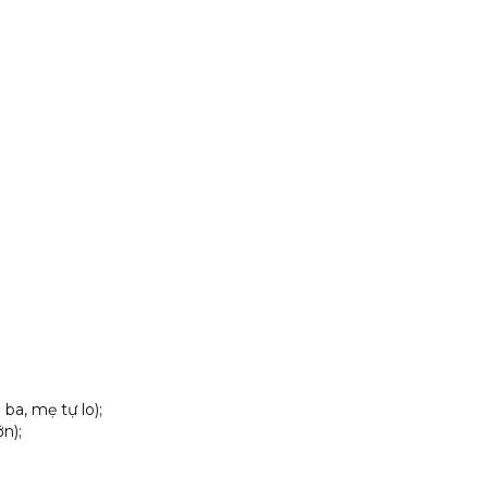
ba, mẹ tự lo);
n);