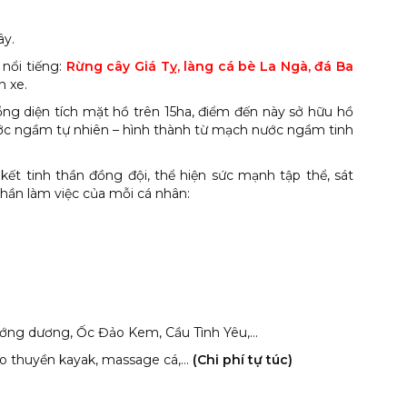
ây.
 nổi tiếng:
Rừng cây Giá Tỵ, làng cá bè La Ngà, đá Ba
n xe.
ng diện tích mặt hồ trên 15ha, điểm đến này sở hữu hồ
ớc ngầm tự nhiên – hình thành từ mạch nước ngầm tinh
kết tinh thần đồng đội, thể hiện sức mạnh tập thể, sát
hần làm việc của mỗi cá nhân:
ớng dương, Ốc Đảo Kem, Cầu Tình Yêu,...
chèo thuyền kayak, massage cá,…
(Chi phí tự túc)