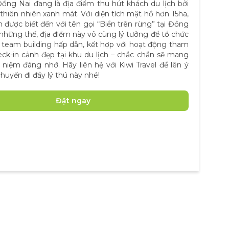
ồng Nai đang là địa điểm thu hút khách du lịch bởi
thiên nhiên xanh mát. Với diện tích mặt hồ hơn 15ha,
 được biết đến với tên gọi “Biển trên rừng” tại Đồng
những thế, địa điểm này vô cùng lý tưởng để tổ chức
i team building hấp dẫn, kết hợp với hoạt động tham
ck-in cảnh đẹp tại khu du lịch – chắc chắn sẽ mang
ỉ niệm đáng nhớ. Hãy liên hệ với Kiwi Travel để lên ý
huyến đi đầy lý thú này nhé!
Đặt ngay