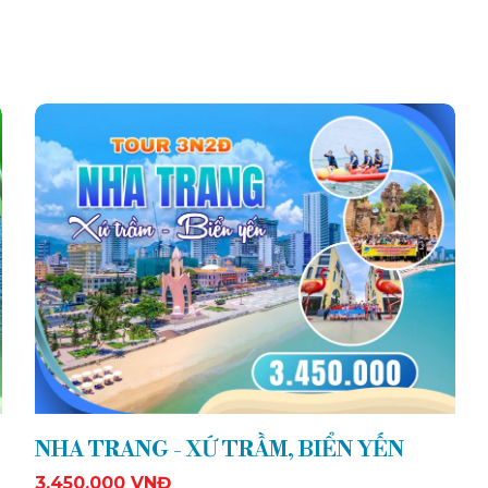
NHA TRANG - XỨ TRẦM, BIỂN YẾN
3.450.000 VNĐ