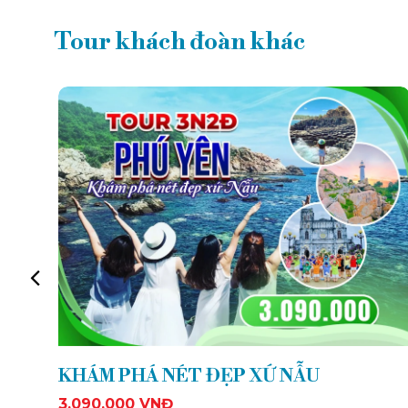
Tour khách đoàn khác
PREVIOUS
KHÁM PHÁ NÉT ĐẸP XỨ NẪU
3.090.000 VNĐ