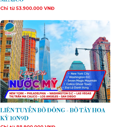
Chỉ từ 53.900.000 VNĐ
LIÊN TUYẾN BỜ ĐÔNG - BỜ TÂY HOA
KỲ 10N9D