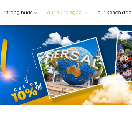
ur trong nước
Tour nước ngoài
Tour khách đoà
Y TNHH 
U LỊCH K