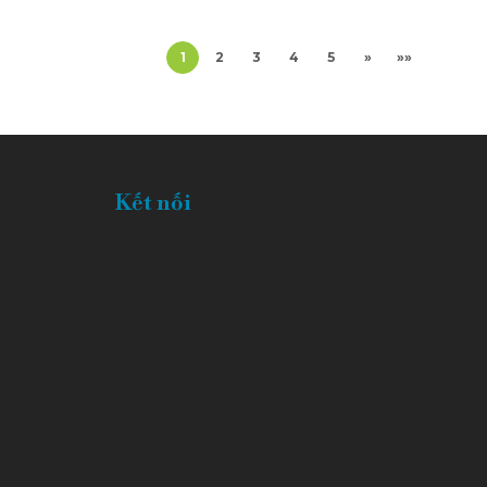
1
2
3
4
5
»
»»
Kết nối