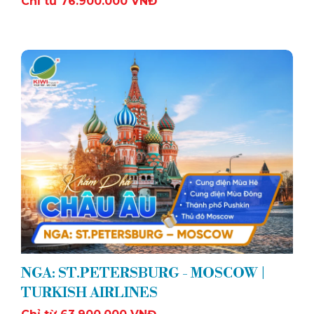
Chỉ từ 76.900.000 VNĐ
NGA: ST.PETERSBURG - MOSCOW |
TURKISH AIRLINES