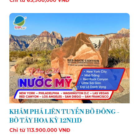
Chỉ từ 63,900,000 VNĐ
KHÁM PHÁ LIÊN TUYẾN BỜ ĐÔNG -
BỜ TÂY HOA KỲ 12N11D
Chỉ từ 113.900.000 VNĐ