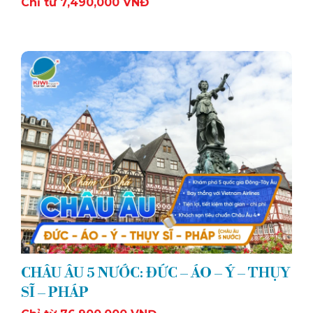
Chỉ từ 7,490,000 VNĐ
CHÂU ÂU 5 NƯỚC: ĐỨC – ÁO – Ý – THỤY
SĨ – PHÁP