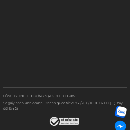
CÔNG TY TNHH THƯƠNG MẠI & DU LỊCH KIWI
Số giấy phép kinh doanh lữ hành quốc tế: 79-939/2018/TCDL-GP LHQT (Thay
đổi lần 2)