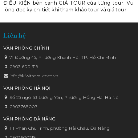
ĐIỀU KIỆN bên cạnh GIÁ TOUR của từng tour. Vui
lòng đọc kỹ chi tiết khi tham khảo tour và giá tour.
THƯƠN
Liên hệ
VĂN PHÒNG CHÍNH
71 Đường 45, Phường Khánh Hội, TP. Hồ Chí Minh
MẠI &
0903 600 319
info@kiwitravel.com.vn
VĂN PHÒNG HÀ NỘI
Số 25 ngõ 63 Lương Yên, Phường Hồng Hà, Hà Nội
DU LỊCH
0903768007
VĂN PHÒNG ĐÀ NẴNG
111 Phan Chu Trinh, phường Hải Châu, Đà Nẵng
0903600319